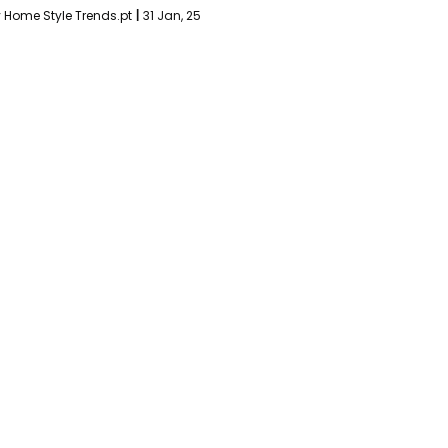
y
Home Style Trends.pt
|
31
Jan, 25