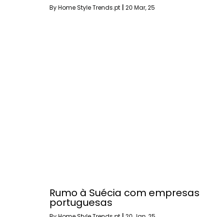
By
Home Style Trends.pt
|
20
Mar, 25
Rumo à Suécia com empresas
portuguesas
By
Home Style Trends.pt
|
20
Jan, 25