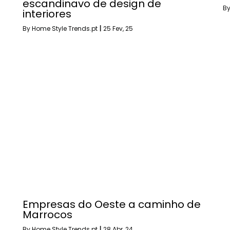
escandinavo de design de
B
interiores
By
Home Style Trends.pt
|
25
Fev, 25
Empresas do Oeste a caminho de
Marrocos
By
Home Style Trends.pt
|
28
Abr, 24