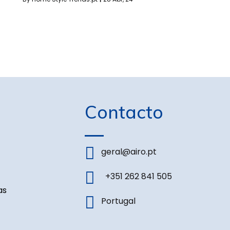
Contacto
geral@airo.pt
+351 262 841 505
as
Portugal