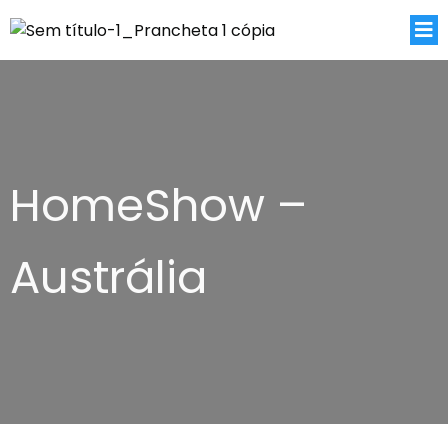
HomeShow –
Austrália