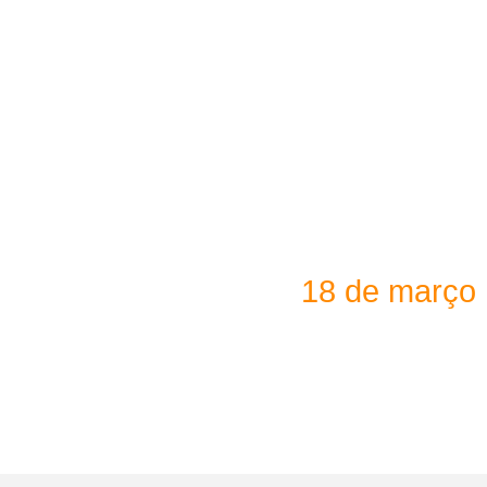
PLATAFORM
IMERSIVA
PLATAFORMA
INTELIGENTE PARA
EMPRESAS
18 de março
14h30 - 16h00
Webinar on-line promovido pela AIRO – Associação de
Empresas da região do Oeste